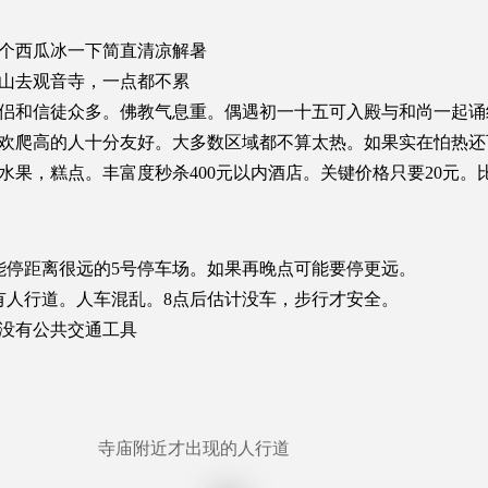
个西瓜冰一下简直清凉解暑
山去观音寺，一点都不累
侣和信徒众多。佛教气息重。偶遇初一十五可入殿与和尚一起诵
欢爬高的人十分友好。大多数区域都不算太热。如果实在怕热还
果，糕点。丰富度秒杀400元以内酒店。关键价格只要20元。
能停距离很远的5号停车场。如果再晚点可能要停更远。
有人行道。人车混乱。8点后估计没车，步行才安全。
没有公共交通工具
寺庙附近才出现的人行道