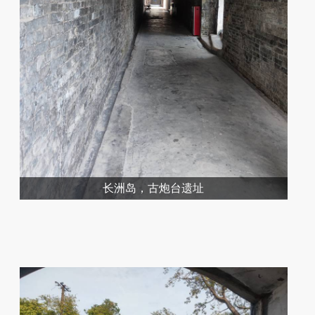
长洲岛，古炮台遗址