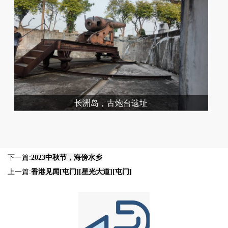
长洲岛，古炮台遗址
下一篇:
2023中秋节，海傍水乡
上一篇:
香港见闻[屯门][星光大道][屯门]